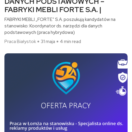
DANYCH PODSTAWOWYCH –
FABRYKI MEBLI FORTE S.A. |
FABRYKI MEBLI „FORTE” S.A. poszukują kandydatów na
stanowisko: Koordynator ds. narzędzi dla danych
podstawowych (praca hybrydowa)​
Praca Białystok
31 maja
4 min read