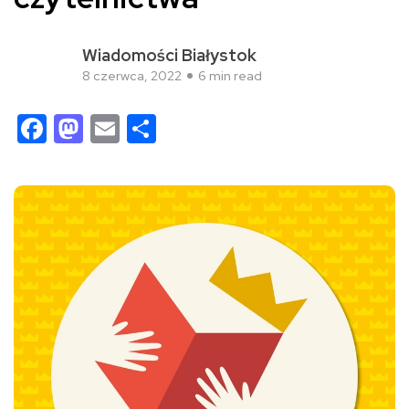
Wiadomości Białystok
8 czerwca, 2022
6 min read
Facebook
Mastodon
Email
Share