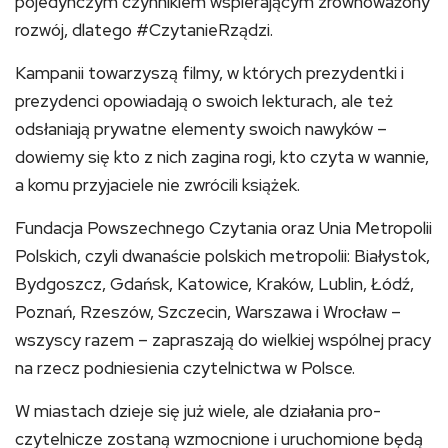
pojedynczym czynnikiem wspierającym zrównoważony
rozwój, dlatego #CzytanieRządzi.
Kampanii towarzyszą filmy, w których prezydentki i
prezydenci opowiadają o swoich lekturach, ale też
odsłaniają prywatne elementy swoich nawyków –
dowiemy się kto z nich zagina rogi, kto czyta w wannie,
a komu przyjaciele nie zwrócili książek.
Fundacja Powszechnego Czytania oraz Unia Metropolii
Polskich, czyli dwanaście polskich metropolii: Białystok,
Bydgoszcz, Gdańsk, Katowice, Kraków, Lublin, Łódź,
Poznań, Rzeszów, Szczecin, Warszawa i Wrocław –
wszyscy razem – zapraszają do wielkiej wspólnej pracy
na rzecz podniesienia czytelnictwa w Polsce.
W miastach dzieje się już wiele, ale działania pro-
czytelnicze zostaną wzmocnione i uruchomione będą