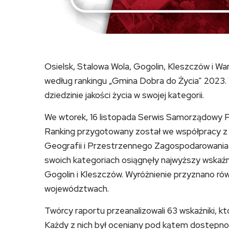
Osielsk, Stalowa Wola, Gogolin, Kleszczów i Wa
według rankingu „Gmina Dobra do Życia” 2023. 
dziedzinie jakości życia w swojej kategorii.
We wtorek, 16 listopada Serwis Samorządowy PA
Ranking przygotowany został we współpracy z 
Geografii i Przestrzennego Zagospodarowania 
swoich kategoriach osiągnęły najwyższy wskaźni
Gogolin i Kleszczów. Wyróżnienie przyznano ró
województwach.
Twórcy raportu przeanalizowali 63 wskaźniki, k
Każdy z nich był oceniany pod kątem dostępnoś