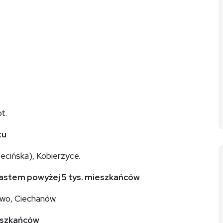
t.
tu
ecińska), Kobierzyce.
miastem powyżej 5 tys. mieszkańców
owo, Ciechanów.
ieszkańców