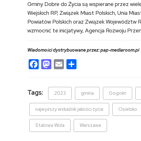
Gminy Dobre do Życia są wspierane przez wiele o
Wiejskich RP, Związek Miast Polskich, Unia Mias
Powiatów Polskich oraz Związek Województw RP,
wzmocnić te inicjatywy, Agencja Rozwoju Przemy
Wiadomości dystrybuowane przez: pap-mediaroom.pl
Facebook
Mastodon
Email
Share
Tags:
2023
gmina
Gogolin
najwyższy wskaźnik jakości życia
Osielsko
Stalowa Wola
Warszawa