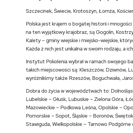
Szczecinek, Świecie, Krotoszyn, Łomża, Koście
Polska jest krajem o bogatej historii i mnogości
na ten wyjątkowy krajobraz, są Gogolin, Kostrz
Kalety – gminy wiejskie i miejsko-wiejskie, któ
Każda z nich jest unikalna w swoim rodzaju, a ich
Instytut Pokolenia wybrał w ramach swojego ba
takich miejscowości są: Kleszczów, Dziwnów, 
wyróżniliśmy także Rzeszów, Boguchwała, Jaros
Dobra do życia w województwach to: Dolnośląsk
Lubelskie – Głusk, Lubuskie – Zielona Góra, Łó
Mazowieckie – Podkowa Leśna, Opolskie – Opol
Pomorskie – Sopot, Śląskie – Boronów, Święto
Stawiguda, Wielkopolskie – Tarnowo Podgórne 