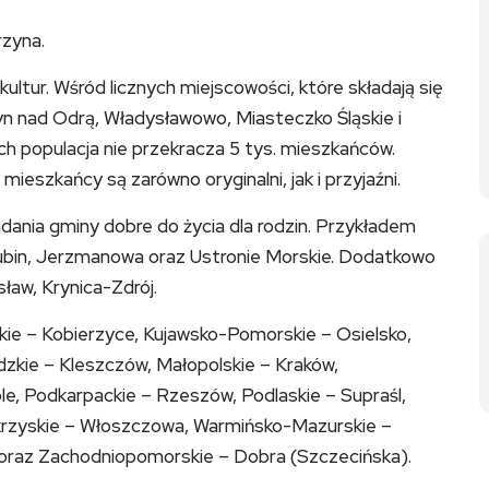
rzyna.
 kultur. Wśród licznych miejscowości, które składają się
yn nad Odrą, Władysławowo, Miasteczko Śląskie i
rych populacja nie przekracza 5 tys. mieszkańców.
 mieszkańcy są zarówno oryginalni, jak i przyjaźni.
dania gminy dobre do życia dla rodzin. Przykładem
Lubin, Jerzmanowa oraz Ustronie Morskie. Dodatkowo
ław, Krynica-Zdrój.
ie – Kobierzyce, Kujawsko-Pomorskie – Osielsko,
dzkie – Kleszczów, Małopolskie – Kraków,
e, Podkarpackie – Rzeszów, Podlaskie – Supraśl,
krzyskie – Włoszczowa, Warmińsko-Mazurskie –
oraz Zachodniopomorskie – Dobra (Szczecińska).