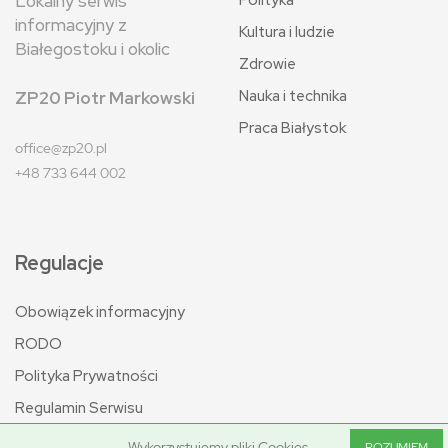
Polityka
Lokalny serwis
informacyjny z
Kultura i ludzie
Białegostoku i okolic
Zdrowie
Nauka i technika
ZP20 Piotr Markowski
Praca Białystok
office@zp20.pl
+48 733 644 002
Regulacje
Obowiązek informacyjny
RODO
Polityka Prywatności
Regulamin Serwisu
Wykorzystujemy pliki Cookies.
ROZUMIEM