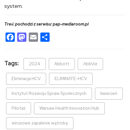
system.
Treść pochodzi z serwisu: pap-mediaroom.pl
Facebook
Mastodon
Email
Share
Tags:
2024
Abbott
AbbVie
Eliminacja HCV
ELIMINATE-HCV
Instytut Rozwoju Spraw Społecznych
kwiecień
Pilotaż
Warsaw Health Innovation Hub
wirusowe zapalenie wątroby