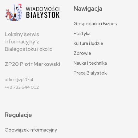
Nawigacja
Gospodarka i Biznes
Polityka
Lokalny serwis
informacyjny z
Kultura i ludzie
Białegostoku i okolic
Zdrowie
Nauka i technika
ZP20 Piotr Markowski
Praca Białystok
office@zp20.pl
+48 733 644 002
Regulacje
Obowiązek informacyjny