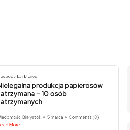
ospodarka i Biznes
Nielegalna produkcja papierosów
zatrzymana – 10 osób
zatrzymanych
iadomości Białystok
5 marca
Comments (
0
)
ead More