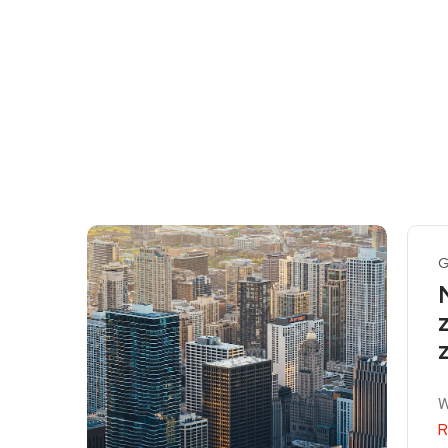
G
W
R