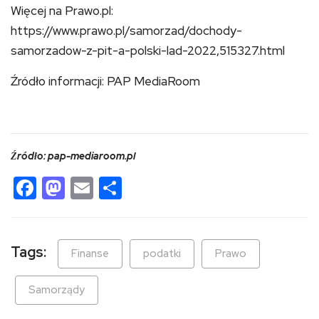
Więcej na Prawo.pl:
https://www.prawo.pl/samorzad/dochody-
samorzadow-z-pit-a-polski-lad-2022,515327.html
Źródło informacji: PAP MediaRoom
Źródło: pap-mediaroom.pl
Facebook
Mastodon
Email
Share
Tags:
Finanse
podatki
Prawo
Samorządy