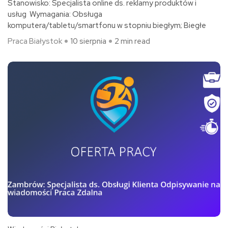
Stanowisko: Specjalista online ds. reklamy produktów i
usług Wymagania: Obsługa
komputera/tabletu/smartfonu w stopniu biegłym; Biegłe
Praca Białystok
10 sierpnia
2 min read