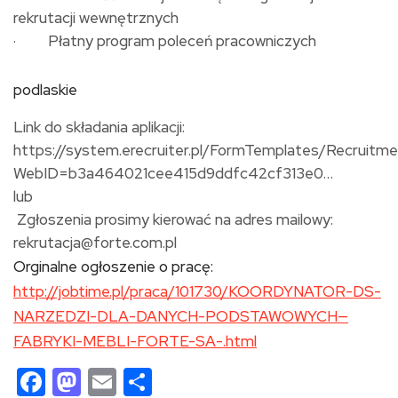
rekrutacji wewnętrznych
· Płatny program poleceń pracowniczych
podlaskie
Link do składania aplikacji:
https://system.erecruiter.pl/FormTemplates/Recruitm
WebID=b3a464021cee415d9ddfc42cf313e0…
lub
Zgłoszenia prosimy kierować na adres mailowy:
rekrutacja@forte.com.pl
Orginalne ogłoszenie o pracę:
http://jobtime.pl/praca/101730/KOORDYNATOR-DS-
NARZEDZI-DLA-DANYCH-PODSTAWOWYCH—
FABRYKI-MEBLI-FORTE-SA-.html
Facebook
Mastodon
Email
Share