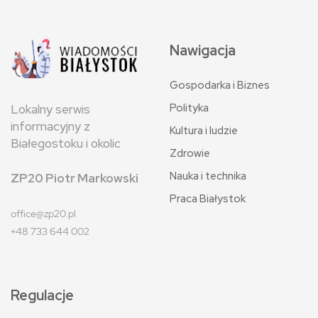
Nawigacja
Gospodarka i Biznes
Polityka
Lokalny serwis
informacyjny z
Kultura i ludzie
Białegostoku i okolic
Zdrowie
Nauka i technika
ZP20 Piotr Markowski
Praca Białystok
office@zp20.pl
+48 733 644 002
Regulacje