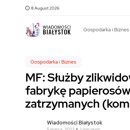
8 August 2026
Gospodarka i Biznes
Gospodarka i Biznes
MF: Służby zlikwido
fabrykę papierosów
zatrzymanych (kom
Wiadomości Białystok
5 marca, 2023
2 min read