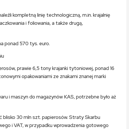
źli kompletną linię technologiczną, m.in. krajalnię
czkowania i foliowania, a także drugą,
 ponad 570 tys. euro.
iu
ierosów, prawie 6,5 tony krajanki tytoniowej, ponad 16
kartonowymi opakowaniami ze znakami znanej marki
aru i maszyn do magazynów KAS, potrzebne było aż
blisko 30 mln szt. papierosów. Straty Skarbu
owego i VAT, w przypadku wprowadzenia gotowego