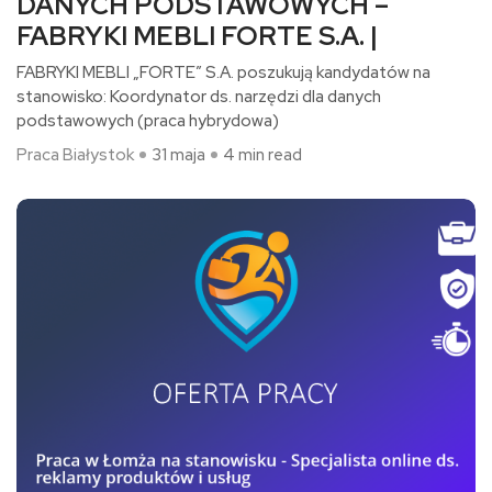
DANYCH PODSTAWOWYCH –
FABRYKI MEBLI FORTE S.A. |
FABRYKI MEBLI „FORTE” S.A. poszukują kandydatów na
stanowisko: Koordynator ds. narzędzi dla danych
podstawowych (praca hybrydowa)​
Praca Białystok
31 maja
4 min read