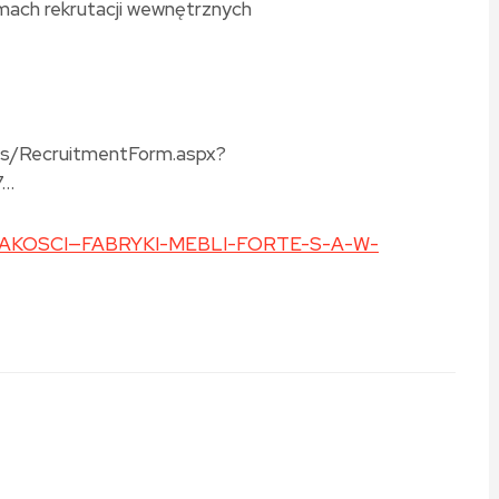
amach rekrutacji wewnętrznych
tes/RecruitmentForm.aspx?
7…
OR-JAKOSCI—FABRYKI-MEBLI-FORTE-S-A-W-