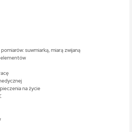
 pomiarów: suwmiarką, miarą zwijaną
i elementów
pracę
 medycznej
pieczenia na życie
TE
w