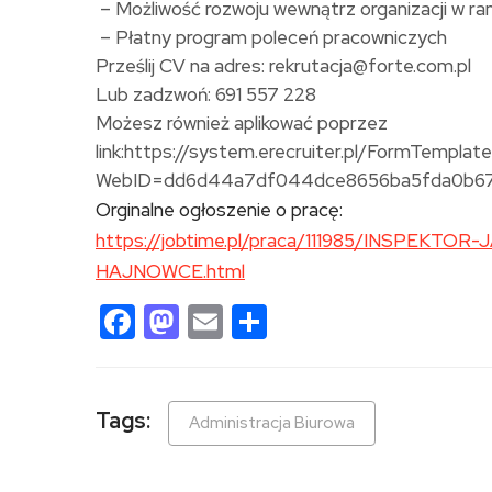
– Możliwość rozwoju wewnątrz organizacji w r
– Płatny program poleceń pracowniczych
Prześlij CV na adres: rekrutacja@forte.com.pl
Lub zadzwoń: 691 557 228
Możesz również aplikować poprzez
link:
https://system.erecruiter.pl/FormTempla
WebID=dd6d44a7df044dce8656ba5fda0b6
Orginalne ogłoszenie o pracę:
https://jobtime.pl/praca/111985/INSPEKT
HAJNOWCE.html
Facebook
Mastodon
Email
Share
Tags:
Administracja Biurowa