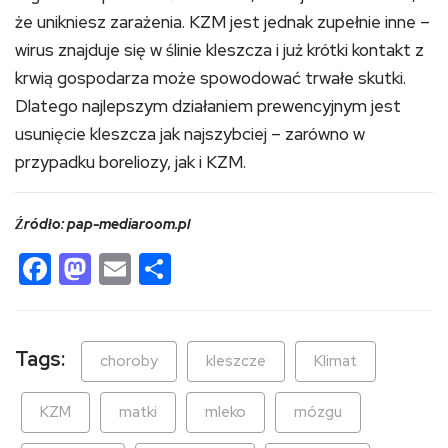
że unikniesz zarażenia. KZM jest jednak zupełnie inne –
wirus znajduje się w ślinie kleszcza i już krótki kontakt z
krwią gospodarza może spowodować trwałe skutki.
Dlatego najlepszym działaniem prewencyjnym jest
usunięcie kleszcza jak najszybciej – zarówno w
przypadku boreliozy, jak i KZM.
Źródło: pap-mediaroom.pl
Facebook
Mastodon
Email
Share
Tags:
choroby
kleszcze
Klimat
KZM
matki
mleko
mózgu