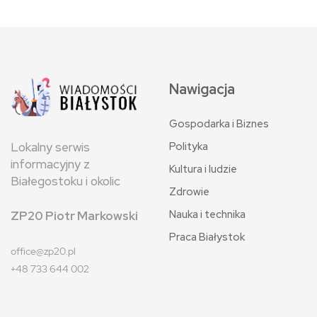
Nawigacja
Gospodarka i Biznes
Polityka
Lokalny serwis
informacyjny z
Kultura i ludzie
Białegostoku i okolic
Zdrowie
Nauka i technika
ZP20 Piotr Markowski
Praca Białystok
office@zp20.pl
+48 733 644 002