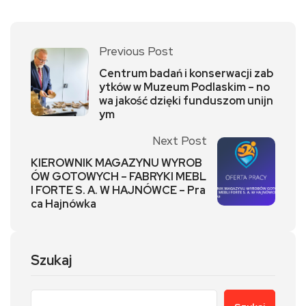
Previous Post
Centrum badań i konserwacji zab
ytków w Muzeum Podlaskim – no
wa jakość dzięki funduszom unijn
ym
Next Post
KIEROWNIK MAGAZYNU WYROB
ÓW GOTOWYCH – FABRYKI MEBL
I FORTE S. A. W HAJNÓWCE – Pra
ca Hajnówka
Szukaj