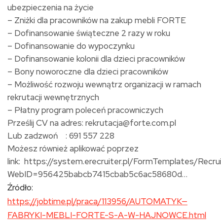
ubezpieczenia na życie
– Zniżki dla pracowników na zakup mebli FORTE
– Dofinansowanie świąteczne 2 razy w roku
– Dofinansowanie do wypoczynku
– Dofinansowanie kolonii dla dzieci pracowników
– Bony noworoczne dla dzieci pracowników
– Możliwość rozwoju wewnątrz organizacji w ramach
rekrutacji wewnętrznych
– Płatny program poleceń pracowniczych
Prześlij CV na adres: rekrutacja@forte.com.pl
Lub zadzwoń : 691 557 228
Możesz również aplikować poprzez
link: https://system.erecruiter.pl/FormTemplates/Rec
WebID=956425babcb7415cbab5c6ac58680d…
Źródło:
https://jobtime.pl/praca/113956/AUTOMATYK—
FABRYKI-MEBLI-FORTE-S-A-W-HAJNOWCE.html