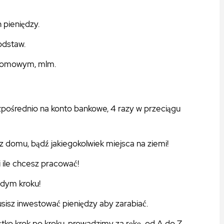
pieniędzy.
dstaw.
ziomowym, mlm.
pośrednio na konto bankowe, 4 razy w przeciągu
z domu, bądź jakiegokolwiek miejsca na ziemi!
 ile chcesz pracować!
dym kroku!
sisz inwestować pieniędzy aby zarabiać.
tko krok po kroku, prowadzimy za rękę od A do Z.