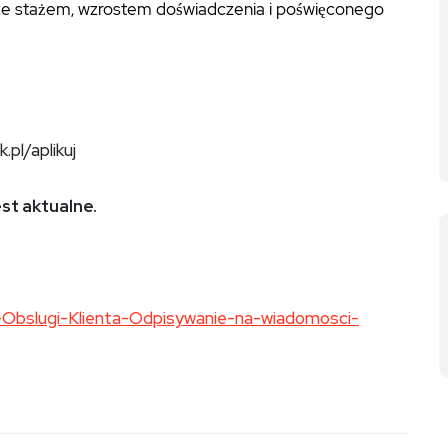
 ze stażem, wzrostem doświadczenia i poświęconego
ub
k.pl/aplikuj
est aktualne.
ds-Obslugi-Klienta-Odpisywanie-na-wiadomosci-