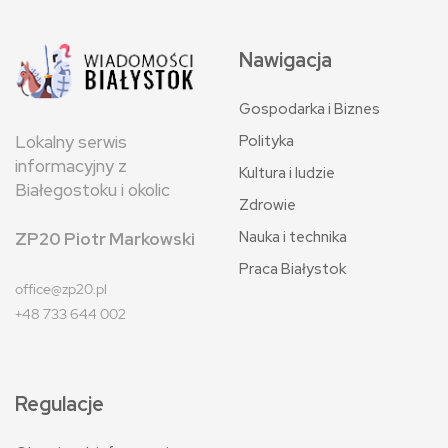
Nawigacja
Gospodarka i Biznes
Polityka
Lokalny serwis
informacyjny z
Kultura i ludzie
Białegostoku i okolic
Zdrowie
Nauka i technika
ZP20 Piotr Markowski
Praca Białystok
office@zp20.pl
+48 733 644 002
Regulacje