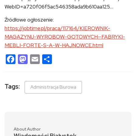
WebID=a720f06f5ac546358ada9b610aa125…
Źródłowe ogłoszenie:
https://jobtime.pl/praca/117164/KIEROWNIK-
MAGAZYNU-WYROBOW-GOTOWYCH—FABRYKI-
MEBLI-FORTE-S-A-W-HAJNOWCE.html
Facebook
Mastodon
Email
Share
Tags:
Administracja Biurowa
About Author
Wiadomości Białystok