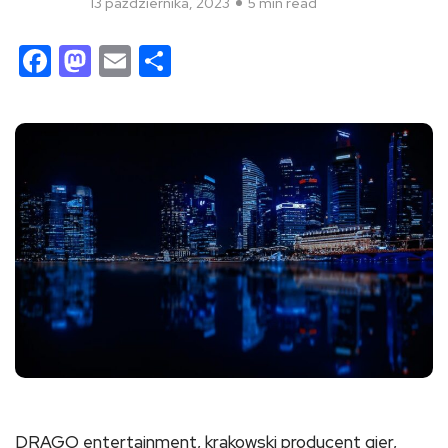
13 października, 2023
5 min read
Facebook
Mastodon
Email
Share
DRAGO entertainment, krakowski producent gier,