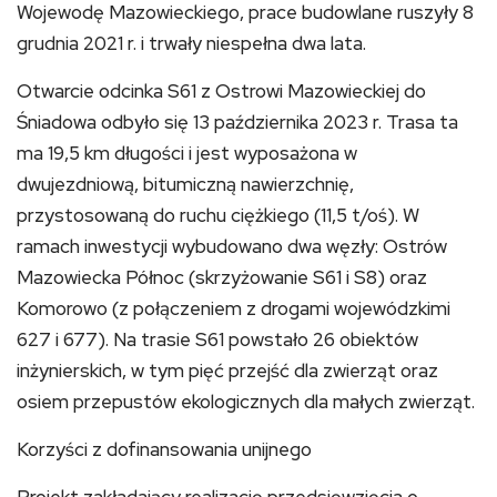
Wojewodę Mazowieckiego, prace budowlane ruszyły 8
grudnia 2021 r. i trwały niespełna dwa lata.
Otwarcie odcinka S61 z Ostrowi Mazowieckiej do
Śniadowa odbyło się 13 października 2023 r. Trasa ta
ma 19,5 km długości i jest wyposażona w
dwujezdniową, bitumiczną nawierzchnię,
przystosowaną do ruchu ciężkiego (11,5 t/oś). W
ramach inwestycji wybudowano dwa węzły: Ostrów
Mazowiecka Północ (skrzyżowanie S61 i S8) oraz
Komorowo (z połączeniem z drogami wojewódzkimi
627 i 677). Na trasie S61 powstało 26 obiektów
inżynierskich, w tym pięć przejść dla zwierząt oraz
osiem przepustów ekologicznych dla małych zwierząt.
Korzyści z dofinansowania unijnego
Projekt zakładający realizację przedsięwzięcia o