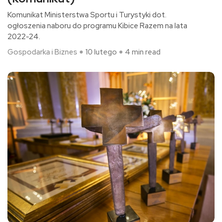
Komunikat Ministerstwa Sportu i Turystyki dot.
ogłoszenia naboru do programu Kibice Razem na lata
2022-24.
Gospodarka i Biznes
10 lutego
4 min read