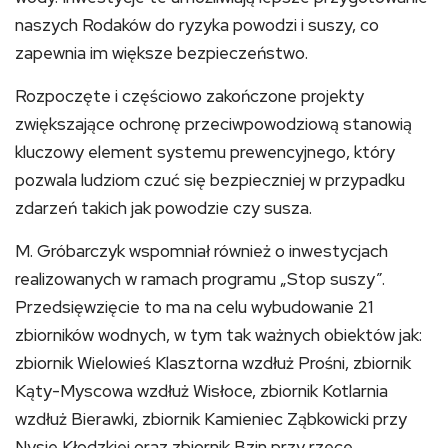
naszych Rodaków do ryzyka powodzi i suszy, co
zapewnia im większe bezpieczeństwo.
Rozpoczęte i częściowo zakończone projekty
zwiększające ochronę przeciwpowodziową stanowią
kluczowy element systemu prewencyjnego, który
pozwala ludziom czuć się bezpieczniej w przypadku
zdarzeń takich jak powodzie czy susza.
M. Gróbarczyk wspomniał również o inwestycjach
realizowanych w ramach programu „Stop suszy”.
Przedsięwzięcie to ma na celu wybudowanie 21
zbiorników wodnych, w tym tak ważnych obiektów jak:
zbiornik Wielowieś Klasztorna wzdłuż Prośni, zbiornik
Kąty-Myscowa wzdłuż Wisłoce, zbiornik Kotlarnia
wzdłuż Bierawki, zbiornik Kamieniec Ząbkowicki przy
Nysie Kłodzkiej oraz zbiornik Bzin przy rzece