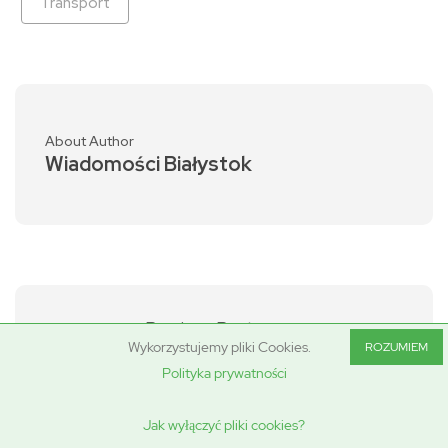
Transport
About Author
Wiadomości Białystok
Previous Post
Wykorzystujemy pliki Cookies.
ROZUMIEM
Świat sztuki na wyciągnięcie ręki:
Polityka prywatności
PGE zaprasza do udziału w drugi
ej edycji konkursu „Spotkania ze
sztuką
Jak wyłączyć pliki cookies?