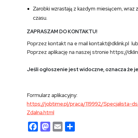
Zarobki wzrastają z każdym miesiącem, wraz
czasu.
ZAPRASZAM DO KONTAKTU!
Poprzez kontakt na e mail kontakt@dklink.pl l
Poprzez aplikację na naszej stronie https://dklin
Jeśli ogłoszenie jest widoczne, oznacza że j
Formularz aplikacyjny:
https://jobtime.pl/praca/119992/Specjalista
Zdalna.html
Facebook
Mastodon
Email
Share