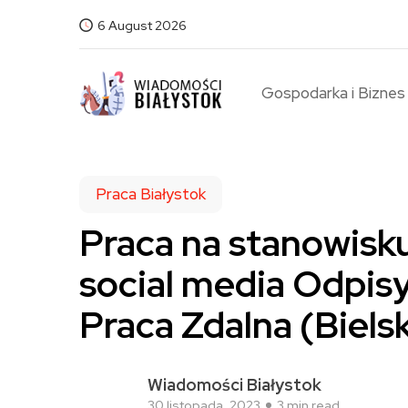
6 August 2026
Gospodarka i Biznes
Praca Białystok
Praca na stanowisku
social media Odpis
Praca Zdalna (Biels
Wiadomości Białystok
30 listopada, 2023
3 min read