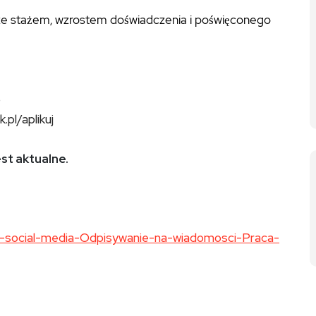
 ze stażem, wzrostem doświadczenia i poświęconego
ub
k.pl/aplikuj
est aktualne.
-ds-social-media-Odpisywanie-na-wiadomosci-Praca-