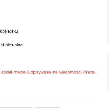
ub
k.pl/aplikuj
est aktualne.
-ds-social-media-Odpisywanie-na-wiadomosci-Praca-