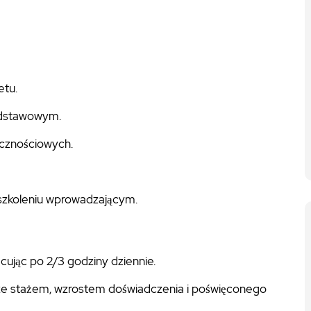
etu.
odstawowym.
ecznościowych.
 szkoleniu wprowadzającym.
ując po 2/3 godziny dziennie.
 ze stażem, wzrostem doświadczenia i poświęconego