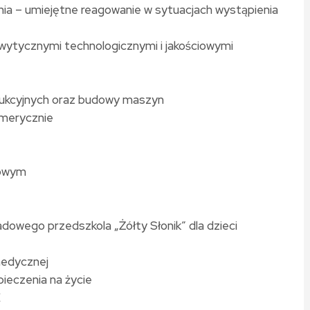
ia – umiejętne reagowanie w sytuacjach wystąpienia
 wytycznymi technologicznymi i jakościowymi
dukcyjnych oraz budowy maszyn
umerycznie
nowym
owego przedszkola „Żółty Słonik” dla dzieci
medycznej
ieczenia na życie
E