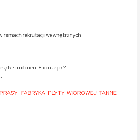
. w ramach rekrutacji wewnętrznych
ates/RecruitmentForm.aspx?
…
TOR-PRASY—FABRYKA-PLYTY-WIOROWEJ-TANNE-