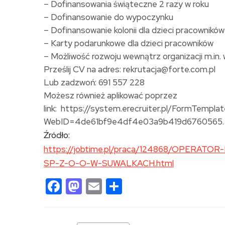
– Dofinansowania świąteczne 2 razy w roku
– Dofinansowanie do wypoczynku
– Dofinansowanie kolonii dla dzieci pracowników
– Karty podarunkowe dla dzieci pracowników
– Możliwość rozwoju wewnątrz organizacji m.in
Prześlij CV na adres: rekrutacja@forte.com.pl
Lub zadzwoń: 691 557 228
Możesz również aplikować poprzez
link: https://system.erecruiter.pl/FormTempl
WebID=4de61bf9e4df4e03a9b419d6760565
Źródło:
https://jobtime.pl/praca/124868/OPERA
SP-Z-O-O-W-SUWALKACH.html
Facebook
Mastodon
Email
Share