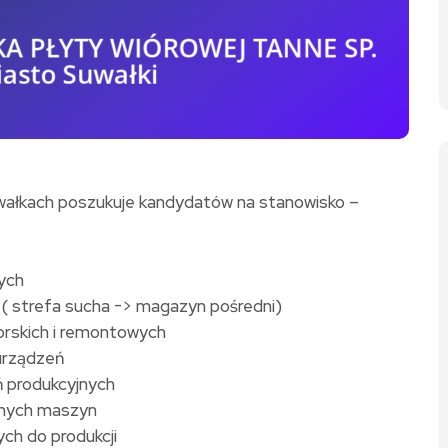
uwałkach poszukuje kandydatów na stanowisko –
ych
( strefa sucha -> magazyn pośredni)
rskich i remontowych
urządzeń
ń produkcyjnych
onych maszyn
ch do produkcji