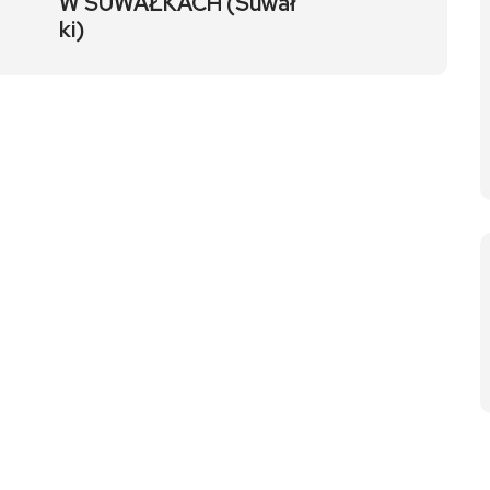
W SUWAŁKACH (Suwał
ki)