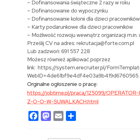
– Dofinansowania świąteczne 2 razy w roku
– Dofinansowanie do wypoczynku
– Dofinansowanie kolonii dla dzieci pracowników
– Karty podarunkowe dla dzieci pracowników
– Możliwość rozwoju wewnątrz organizacji m.in
Prześlij CV na adres: rekrutacja@forte.com.pl
Lub zadzwoń: 691 557 228
Możesz również aplikować poprzez
link: https://system.erecruiter.pl/FormTempl
WebID=4de61bf9e4df4e03a9b419d6760565
Orginalne ogłoszenie o pracę:
https://jobtime.pl/praca/125099/OPERA
Z-O-O-W-SUWALKACH.html
Facebook
Mastodon
Email
Share