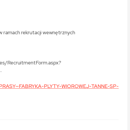
. w ramach rekrutacji wewnętrznych
ates/RecruitmentForm.aspx?
…
TOR-PRASY—FABRYKA-PLYTY-WIOROWEJ-TANNE-SP-