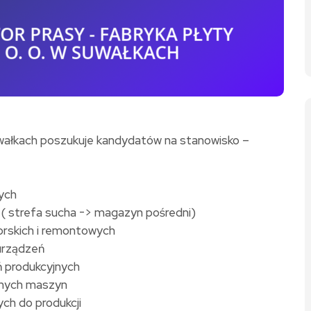
uwałkach poszukuje kandydatów na stanowisko –
ych
( strefa sucha -> magazyn pośredni)
rskich i remontowych
urządzeń
ń produkcyjnych
onych maszyn
ch do produkcji