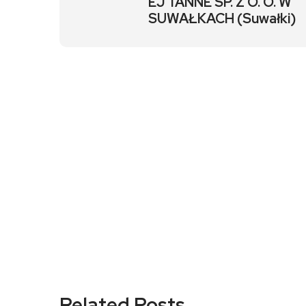
EJ TANNE SP. Z O. O. W
SUWAŁKACH (Suwałki)
Related Posts