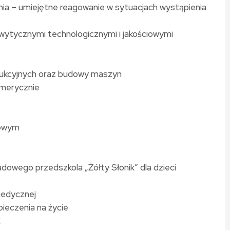
ia – umiejętne reagowanie w sytuacjach wystąpienia
 wytycznymi technologicznymi i jakościowymi
dukcyjnych oraz budowy maszyn
umerycznie
nowym
owego przedszkola „Żółty Słonik” dla dzieci
medycznej
ieczenia na życie
E