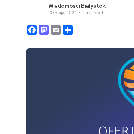
Wiadomości Białystok
20 maja, 2024
2 min read
Facebook
Mastodon
Email
Share