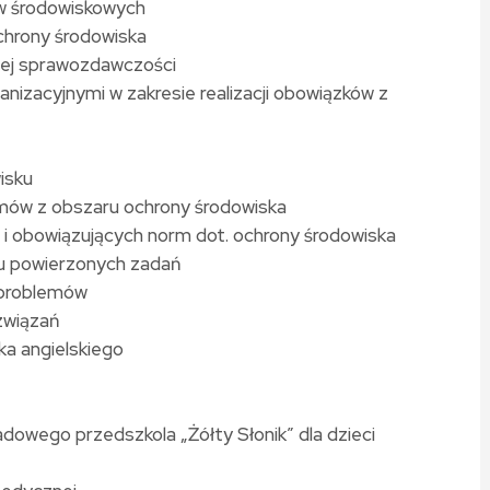
ów środowiskowych
chrony środowiska
cej sprawozdawczości
izacyjnymi w zakresie realizacji obowiązków z
isku
mów z obszaru ochrony środowiska
i obowiązujących norm dot. ochrony środowiska
iu powierzonych zadań
 problemów
związań
ka angielskiego
owego przedszkola „Żółty Słonik” dla dzieci