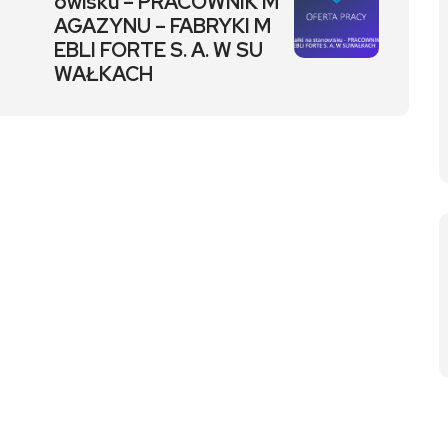
owisku – PRACOWNIK M
AGAZYNU – FABRYKI M
EBLI FORTE S. A. W SU
WAŁKACH