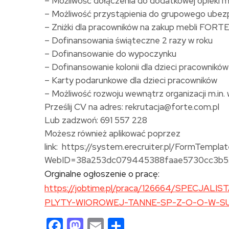
– Możliwość dołączenia do dodatkowej opieki 
– Możliwość przystąpienia do grupowego ubezp
– Zniżki dla pracowników na zakup mebli FORT
– Dofinansowania świąteczne 2 razy w roku
– Dofinansowanie do wypoczynku
– Dofinansowanie kolonii dla dzieci pracowników
– Karty podarunkowe dla dzieci pracowników
– Możliwość rozwoju wewnątrz organizacji m.in
Prześlij CV na adres: rekrutacja@forte.com.pl
Lub zadzwoń: 691 557 228
Możesz również aplikować poprzez
link:
https://system.erecruiter.pl/FormTempl
WebID=38a253dc079445388faae5730cc3b5
Orginalne ogłoszenie o pracę:
https://jobtime.pl/praca/126664/SPECJ
PLYTY-WIOROWEJ-TANNE-SP-Z-O-O-W-SU
Facebook
Mastodon
Email
Share