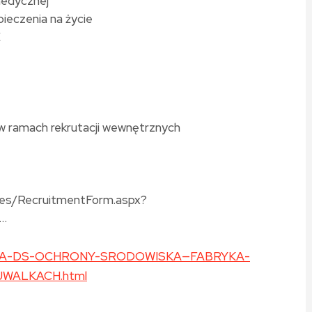
medycznej
ieczenia na życie
E
. w ramach rekrutacji wewnętrznych
ates/RecruitmentForm.aspx?
…
ALISTA-DS-OCHRONY-SRODOWISKA—FABRYKA-
WALKACH.html