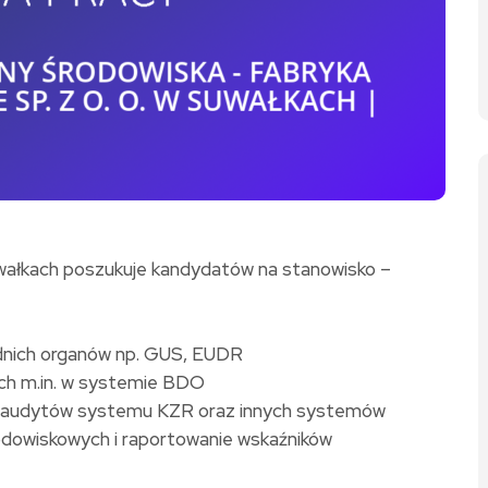
uwałkach poszukuje kandydatów na stanowisko –
nich organów np. GUS, EUDR
ych m.in. w systemie BDO
 i audytów systemu KZR oraz innych systemów
odowiskowych i raportowanie wskaźników