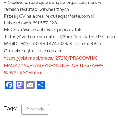
– Możliwość rozwoju wewnątrz organizacji m.in. w
ramach rekrutacji wewnętrznych
Prześlij CV na adres: rekrutacja@forte.com.pl
Lub zadzwoń: 691 557 228
Możesz również aplikować poprzez link:
https://system.erecruiter.pl/FormTemplates/Recruitm
WebID=9420583494474a328a45a657ab9976…
Orginalne ogłoszenie o pracę:
https://jobtime.pl/praca/127218/PRACOWNIK-
MAGAZYNU—FABRYKI-MEBLI-FORTE-S-A-W-
SUWALKACH.html
Facebook
Mastodon
Email
Share
Tags:
Produkcja