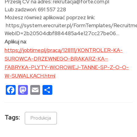
Prześlij CV na adres: rekrutacja@forte.com.pl
Lub zadzwoń: 691 557 228
Możesz również aplikować poprzez link:
https://system.erecruiter.pl/FormTemplates/Recruitm
WebID=2b20504dbf884485a4e127cc27be06…
Aplikuj na:
https://jobtime.pl/praca/128111/KONTROLER-KA-
SUROWCA-DRZEWNEGO-BRAKARZ-KA—
FABRYKA-PLYTY-WIOROWEJ-TANNE-SP-Z-O-O-
W-SUWALKACH.html
Facebook
Mastodon
Email
Share
Tags:
Produkcja