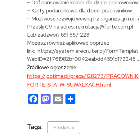
– Dofinansowanie kolonii dla dzieci pracowników
– Karty podarunkowe dla dzieci pracowników
– Możliwość rozwoju wewnątrz organizacji m.in
Prześlij CV na adres: rekrutacja@forte.com.pl
Lub zadzwoń: 691 557 228
Możesz również aplikować poprzez
link: https://system.erecruiter.pl/FormTempl
WebID=2f761982bf0042eabdd4591d172245…
Źródłowe ogłoszenie:
https://jobtime.pl/praca/128272/PRACO
FORTE-S-A-W-SUWALKACH.html
Facebook
Mastodon
Email
Share
Tags:
Produkcja