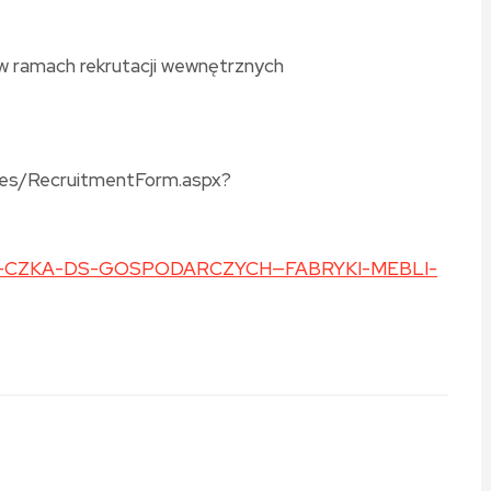
. w ramach rekrutacji wewnętrznych
ates/RecruitmentForm.aspx?
WNIK-CZKA-DS-GOSPODARCZYCH—FABRYKI-MEBLI-