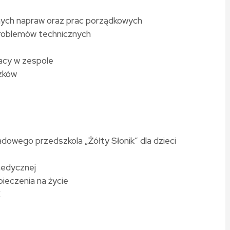
nych napraw oraz prac porządkowych
problemów technicznych
racy w zespole
zków
owego przedszkola „Żółty Słonik” dla dzieci
medycznej
ieczenia na życie
E