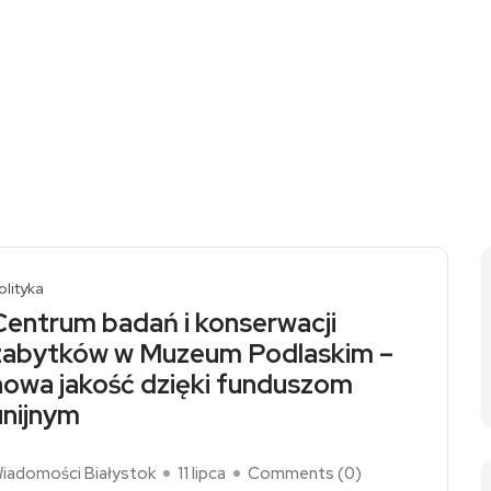
olityka
Centrum badań i konserwacji
zabytków w Muzeum Podlaskim –
nowa jakość dzięki funduszom
unijnym
iadomości Białystok
11 lipca
Comments (
0
)