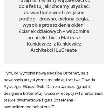
Tutaj nie mieliśmy wątpliwości co
do efektu, jaki chcemy uzyskać:
doświetlone wnętrze, jasne
podłogi i drewno, bielona cegła,
wysokie przeszklenia okien i
ścianek działowych – wspomina
architekt biura Mateusz
Kunkiewicz, z Kunkiewicz
Architekci i LuCreate.
Tym, co wyróżnia nową siedzibę Britenet, są z
pewnością artystyczne murale autorstwa Dawida
Ryskiego, Eliasza Goli i Daniela Jarosza (graphic
designera Britenetu). Gości w recepcji wita natomiast
prawie dwumetrowa figura BriteMana –
symbolicznego bohatera IT.