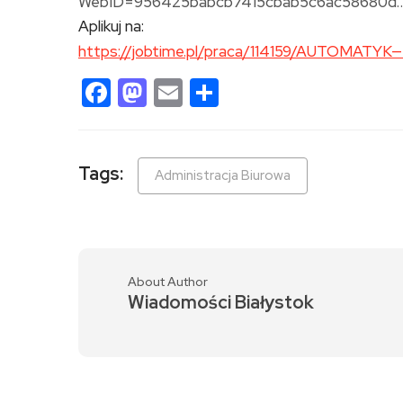
WebID=956425babcb7415cbab5c6ac58680d
Aplikuj na:
https://jobtime.pl/praca/114159/AUTOMA
Facebook
Mastodon
Email
Share
Tags:
Administracja Biurowa
About Author
Wiadomości Białystok