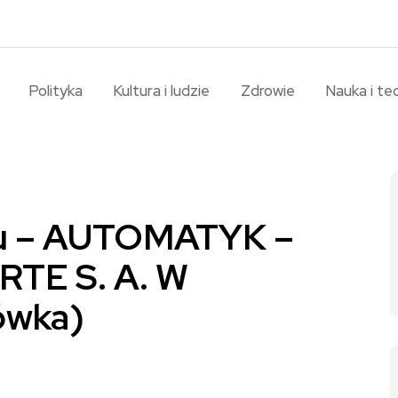
Polityka
Kultura i ludzie
Zdrowie
Nauka i te
ku – AUTOMATYK –
TE S. A. W
wka)