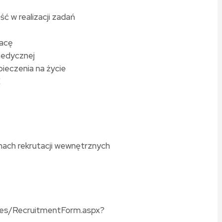
ć w realizacji zadań
racę
 medycznej
ieczenia na życie
E
w
amach rekrutacji wewnętrznych
ates/RecruitmentForm.aspx?