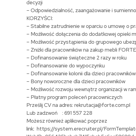
decyzji
– Odpowiedzialność, zaangażowanie i sumiennoś
KORZYŚCI:
– Stabilne zatrudnienie w oparciu o umowę o p
– Możliwość dołączenia do dodatkowej opieki
– Możliwość przystąpienia do grupowego ubezp
– Zniżki dla pracowników na zakup mebli FORT
– Dofinansowanie świąteczne 2 razy w roku
– Dofinansowanie do wypoczynku
– Dofinansowanie kolonii dla dzieci pracownikó
– Bony noworoczne dla dzieci pracowników
– Możliwość rozwoju wewnątrz organizacji w r
– Płatny program poleceń pracowniczych
Prześlij CV na adres: rekrutacja@forte.com.pl
Lub zadzwoń : 691 557 228
Możesz również aplikować poprzez
link: https://system.erecruiter.pl/FormTempl