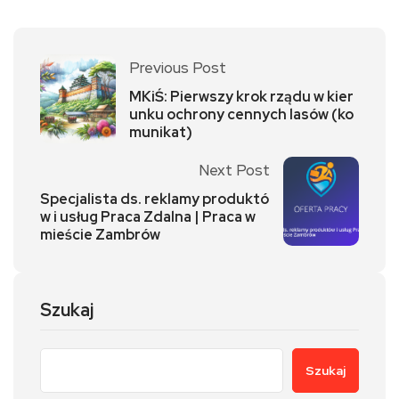
Previous Post
MKiŚ: Pierwszy krok rządu w kier
unku ochrony cennych lasów (ko
munikat)
Next Post
Specjalista ds. reklamy produktó
w i usług Praca Zdalna | Praca w
mieście Zambrów
Szukaj
Szukaj