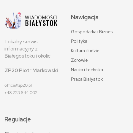
Nawigacja
Gospodarka i Biznes
Polityka
Lokalny serwis
informacyjny z
Kultura i ludzie
Białegostoku i okolic
Zdrowie
Nauka i technika
ZP20 Piotr Markowski
Praca Białystok
office@zp20.pl
+48 733 644 002
Regulacje