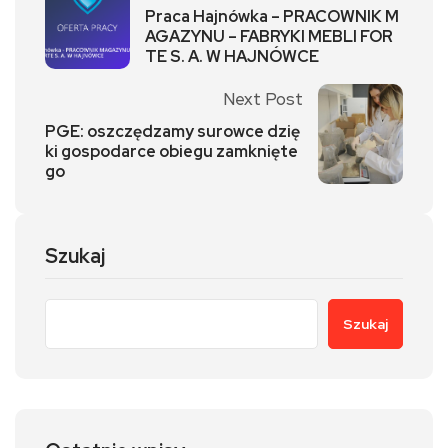
Praca Hajnówka – PRACOWNIK M
AGAZYNU – FABRYKI MEBLI FOR
TE S. A. W HAJNÓWCE
Next Post
PGE: oszczędzamy surowce dzię
ki gospodarce obiegu zamknięte
go
Szukaj
Szukaj