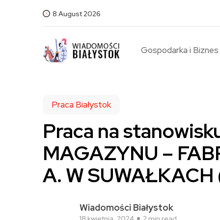
8 August 2026
Gospodarka i Biznes
Praca Białystok
Praca na stanowis
MAGAZYNU – FABR
A. W SUWAŁKACH (
Wiadomości Białystok
18 kwietnia, 2024
2 min read