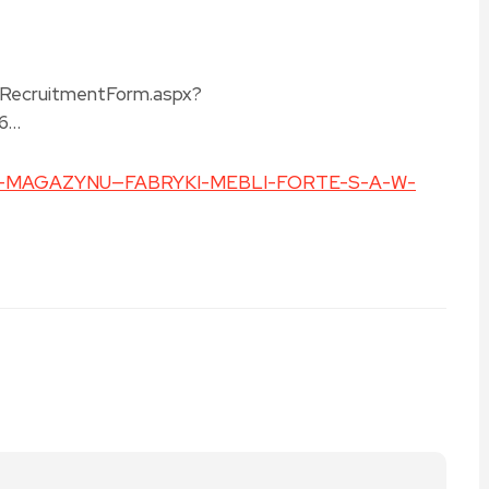
/RecruitmentForm.aspx?
6…
WNIK-MAGAZYNU—FABRYKI-MEBLI-FORTE-S-A-W-