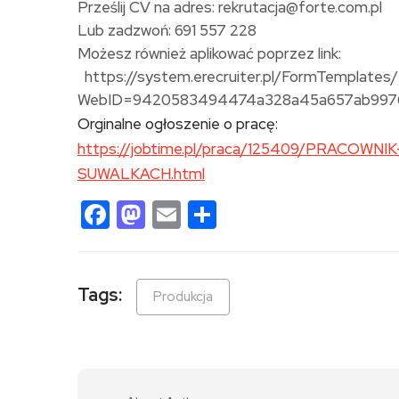
Prześlij CV na adres: rekrutacja@forte.com.pl
Lub zadzwoń: 691 557 228
Możesz również aplikować poprzez link:
https://system.erecruiter.pl/FormTemplates
WebID=9420583494474a328a45a657ab997
Orginalne ogłoszenie o pracę:
https://jobtime.pl/praca/125409/PRACO
SUWALKACH.html
Facebook
Mastodon
Email
Share
Tags:
Produkcja