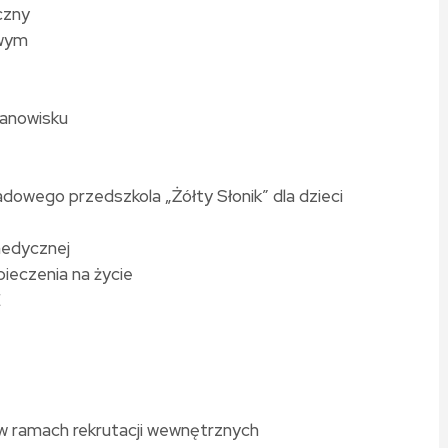
czny
owym
tanowisku
owego przedszkola „Żółty Słonik” dla dzieci
medycznej
ieczenia na życie
E
. w ramach rekrutacji wewnętrznych