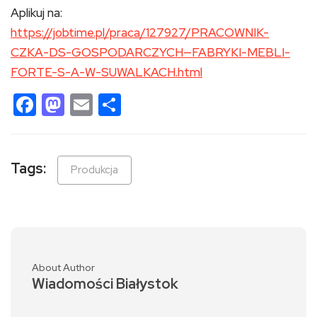
Aplikuj na:
https://jobtime.pl/praca/127927/PRACOWNIK-
CZKA-DS-GOSPODARCZYCH—FABRYKI-MEBLI-
FORTE-S-A-W-SUWALKACH.html
Facebook
Mastodon
Email
Share
Tags:
Produkcja
About Author
Wiadomości Białystok