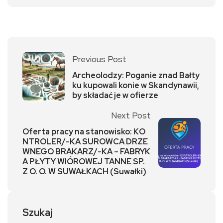
Previous Post
Archeolodzy: Poganie znad Bałty
ku kupowali konie w Skandynawii,
by składać je w ofierze
Next Post
Oferta pracy na stanowisko: KO
NTROLER/-KA SUROWCA DRZE
WNEGO BRAKARZ/-KA – FABRYK
A PŁYTY WIÓROWEJ TANNE SP.
Z O. O. W SUWAŁKACH (Suwałki)
Szukaj