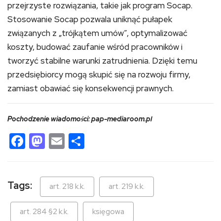
przejrzyste rozwiązania, takie jak program Socap.
Stosowanie Socap pozwala uniknąć pułapek
związanych z „trójkątem umów”, optymalizować
koszty, budować zaufanie wśród pracowników i
tworzyć stabilne warunki zatrudnienia. Dzięki temu
przedsiębiorcy mogą skupić się na rozwoju firmy,
zamiast obawiać się konsekwencji prawnych.
Pochodzenie wiadomości: pap-mediaroom.pl
Facebook
Mastodon
Email
Share
Tags:
art. 218 k.k.
art. 219 k.k.
art. 284 §2 k.k.
księgowa