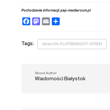
Pochodzenie informacji: pap-mediaroom.pl
Facebook
Mastodon
Email
Share
Tags:
Atrem SA-PLATREM00017-ATREM
About Author
Wiadomości Białystok