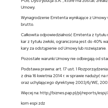
PGE Dystrybucja S.A.”, które ma zostać zreali
Umowy.
Wynagrodzenie Emitenta wynikające z Umowy wyn
brutto.
Całkowita odpowiedzialność Emitenta z tytuł
kar z tytułu zwłoki, ograniczona jest do 40% 
kary za odstąpienie od Umowy lub rozwiązanie.
Pozostałe warunki Umowy nie odbiegają od s
Podstawa prawna: art. 17 ust. 1 Rozporządzen
z dnia 16 kwietnia 2014 r. w sprawie nadużyć na
oraz uchylającego dyrektywę 2003/6/WE, 20
Więcej na: http://biznes.pap.pl/pl/reports/espi/a
kom espi zdz