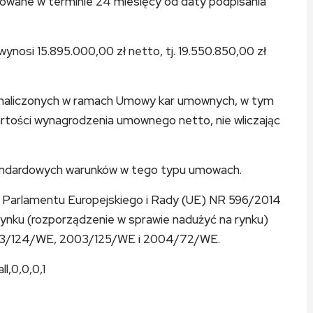
zowane w terminie 24 miesięcy od daty podpisania
osi 15.895.000,00 zł netto, tj. 19.550.850,00 zł
u naliczonych w ramach Umowy kar umownych, w tym
wartości wynagrodzenia umownego netto, nie wliczając
tandardowych warunków w tego typu umowach.
ia Parlamentu Europejskiego i Rady (UE) NR 596/2014
 rynku (rozporządzenie w sprawie nadużyć na rynku)
03/124/WE, 2003/125/WE i 2004/72/WE.
ll,0,0,0,1