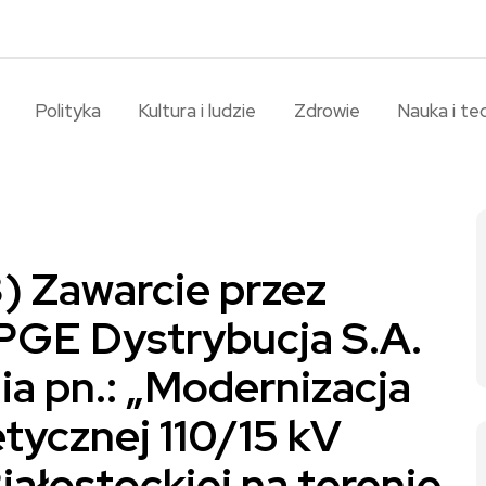
Polityka
Kultura i ludzie
Zdrowie
Nauka i te
 Zawarcie przez
PGE Dystrybucja S.A.
a pn.: „Modernizacja
etycznej 110/15 kV
iałostockiej na terenie