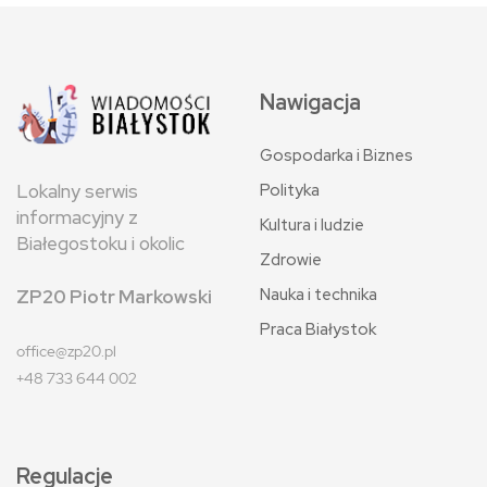
Nawigacja
Gospodarka i Biznes
Polityka
Lokalny serwis
informacyjny z
Kultura i ludzie
Białegostoku i okolic
Zdrowie
Nauka i technika
ZP20 Piotr Markowski
Praca Białystok
office@zp20.pl
+48 733 644 002
Regulacje