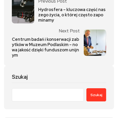
Previous Post
Hydrosfera – kluczowa część nas
zego życia, o której często zapo
minamy
Next Post
Centrum badań i konserwacji zab
ytków w Muzeum Podlaskim – no
wa jakość dzięki funduszom unijn
ym
Szukaj
Szukaj