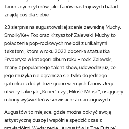
tanecznych rytmów, jak i fanów nastrojowych ballad
znajdą coś dla siebie.
23 sierpnia na augustowskiej scenie zawładną Muchy,
Smolik/Kev Fox oraz Krzysztof Zalewski. Muchy to
połączenie pop-rockowych melodii z unikalnymi
tekstami, które w roku 2022 doceniła statuetka
Fryderyka w kategorii album roku – rock. Zalewski,
znany z popularnego talent show, udowodnił już, że
jego muzyka nie ogranicza się tylko do jednego
gatunku i zdobył duże grono wiernych fanów. Jego
utwory takie jak „Kurier” czy „Miłość Miłość”, osiągnęły
miliony wyświetleń w serwisach streamingowych.
Augustów to miejsce, gdzie można odkryć swoją
artystyczną duszę i wspólnie spędzić czas z
przyjaciółmi. Wydarzenie „Augustów Is The Future”